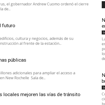
irus, el gobernador Andrew Cuomo ordenó el cierre
a de...
N
 futuro
e
L
dificios, cultura y negocios, además de su
L
strucción al frente de la estación...
e
p
l
d
nas públicas
lones adicionales para ampliar el acceso a
N
en New Rochelle Sala de...
b
L
C
 locales mejoren las vías de tránsito
c
b