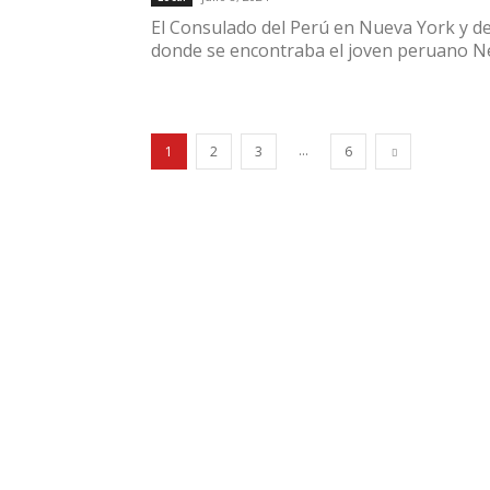
El Consulado del Perú en Nueva York y de
donde se encontraba el joven peruano Ney
...
1
2
3
6