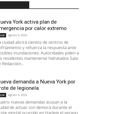
RECIENTES
ueva York activa plan de
mergencia por calor extremo
agosto 6, 2026
ocal
a ciudad abrirá cientos de centros de
nfriamiento y refuerza la respuesta ante
osibles inundaciones. Autoridades piden a
os residentes mantenerse hidratados Sala
e Redacción...
ueva demanda a Nueva York por
rote de legionela
agosto 6, 2026
ocal
uatro nuevas demandas acusan a la
iudad de actuar con demora durante el
rote mortal ocurrido en Harlem el verano