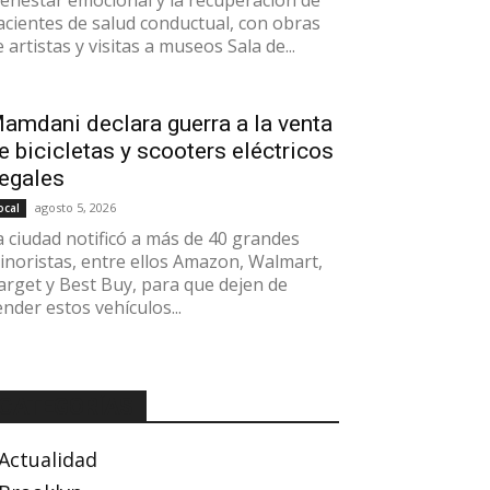
ienestar emocional y la recuperación de
acientes de salud conductual, con obras
 artistas y visitas a museos Sala de...
amdani declara guerra a la venta
e bicicletas y scooters eléctricos
legales
agosto 5, 2026
ocal
a ciudad notificó a más de 40 grandes
inoristas, entre ellos Amazon, Walmart,
arget y Best Buy, para que dejen de
ender estos vehículos...
CATEGORÍAS
Actualidad