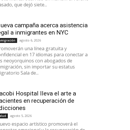
asado, que dejó siete...
ueva campaña acerca asistencia
egal a inmigrantes en NYC
agosto 6, 2026
nmigración
romoverán una línea gratuita y
onfidencial en 17 idiomas para conectar a
os neoyorquinos con abogados de
nmigración, sin importar su estatus
gratorio Sala de...
acobi Hospital lleva el arte a
acientes en recuperación de
dicciones
agosto 5, 2026
alud
uevo espacio artístico promoverá el