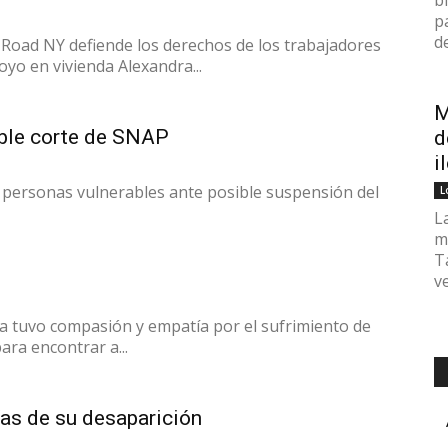
b
p
de
 Road NY defiende los derechos de los trabajadores
oyo en vivienda Alexandra...
M
ble corte de SNAP
d
i
personas vulnerables ante posible suspensión del
L
L
m
T
v
a tuvo compasión y empatía por el sufrimiento de
ara encontrar a...
as de su desaparición