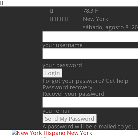
78.3
F
New York
sábado, agosto 8, 2
your username
your password
Forgot your password? Get help
Password recovery
Recover your password
your email
A password will be e-mailed to you.
New York