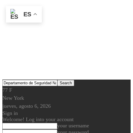
ES
77
F
New York
jueves, agosto 6, 2026
Sign in
Welcome! Log into your account
your username
your password