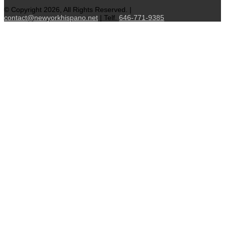
© Copyright 2026, All Rights Reserved. |
contact@newyorkhispano.net
| Telf.
646-771-9385