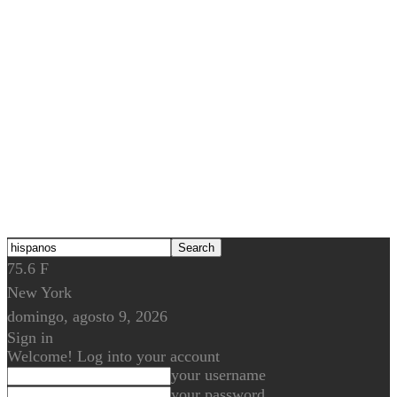
75.6
F
New York
domingo, agosto 9, 2026
Sign in
Welcome! Log into your account
your username
your password