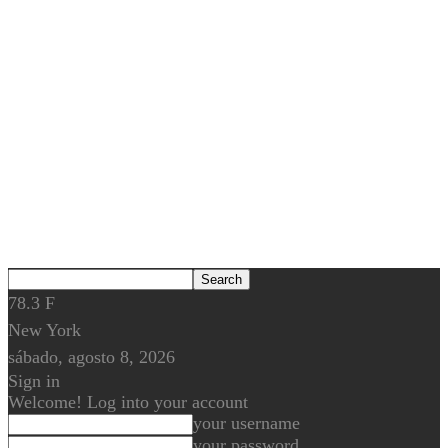
78.3
F
New York
sábado, agosto 8, 2026
Sign in
Welcome! Log into your account
your username
your password