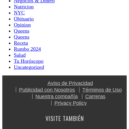
Negocios & Dinero
Nutricion
NYC
Obituario
Opinion
Queens
Queens
Receta
Rumbo 2024
Salud
Tu Horóscopo
Uncategorized
Aviso de Privacidad
Publicidad con Nosotros
Términos de Uso
Nuestra compañía
Carreras
Privacy Policy
VISITE TAMBIÉN