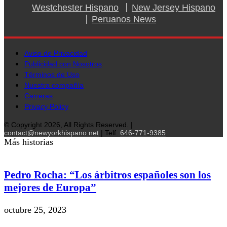
Westchester Hispano
New Jersey Hispano
Peruanos News
Aviso de Privacidad
Publicidad con Nosotros
Términos de Uso
Nuestra compañía
Carreras
Privacy Policy
© Copyright 2026, All Rights Reserved. |
contact@newyorkhispano.net
| Telf.
646-771-9385
Más historias
Pedro Rocha: “Los árbitros españoles son los
mejores de Europa”
octubre 25, 2023