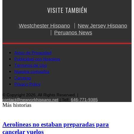
VISITE TAMBIÉN
Westchester Hispano
New Jersey Hispano
Peruanos News
Aviso de Privacidad
Publicidad con Nosotros
Términos de Uso
Nuestra compañía
Carreras
Privacy Policy
© Copyright 2026, All Rights Reserved. |
contact@newyorkhispano.net
| Telf.
646-771-9385
Más historias
Aerolíneas no estaban preparadas para
cancelar vuelos