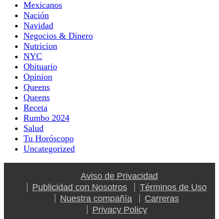
Mexicanos
Nación
Navidad
Negocios & Dinero
Nutricion
NYC
Obituario
Opinion
Queens
Queens
Receta
Rumbo 2024
Salud
Tu Horóscopo
Uncategorized
Aviso de Privacidad
Publicidad con Nosotros
Términos de Uso
Nuestra compañía
Carreras
Privacy Policy