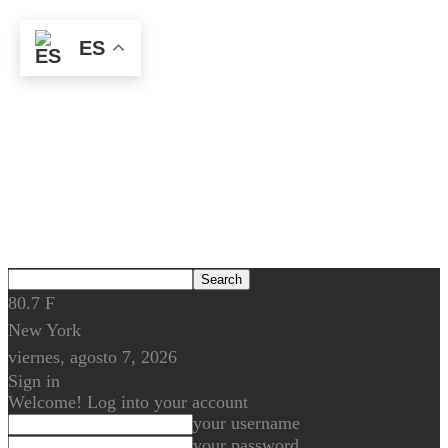
ES
80.7
F
New York
viernes, agosto 7, 2026
Sign in
Welcome! Log into your account
your username
your password