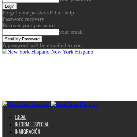
Forgot your password? Get help
Password recovery
Recover your password
your email
A password will be e-mailed to you.
New York Hispano
LOCAL
INFORME ESPECIAL
INMIGRACIÓN