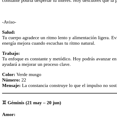
constante podría despertar tu interés. Hoy descubres que la 
-Aviso-
Salud:
Tu cuerpo agradece un ritmo lento y alimentación ligera. Ev
energía mejora cuando escuchas tu ritmo natural.
Trabajo:
Tu enfoque es constante y metódico. Hoy podrás avanzar en t
ayudará a mejorar un proceso clave.
Color:
Verde musgo
Número:
22
Mensaje:
La constancia construye lo que el impulso no sost
♊ Géminis (21 may – 20 jun)
Amor: