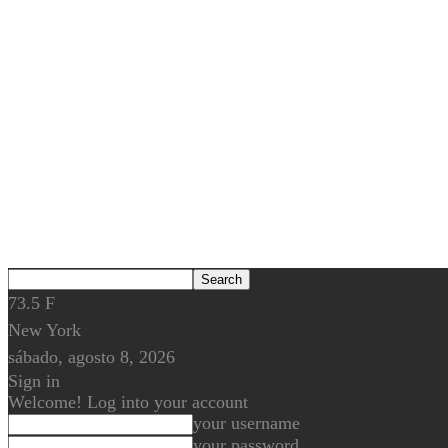
73.5
F
New York
sábado, agosto 8, 2026
Sign in
Welcome! Log into your account
your username
your password