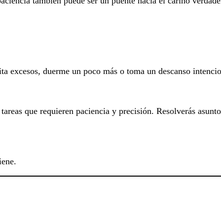
paciencia también puede ser un puente hacia el cariño verdade
ita excesos, duerme un poco más o toma un descanso intencion
areas que requieren paciencia y precisión. Resolverás asunto
iene.