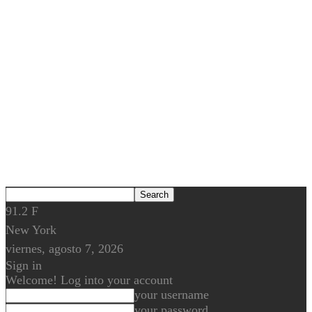
91.2
F
New York
viernes, agosto 7, 2026
Sign in
Welcome! Log into your account
your username
your password