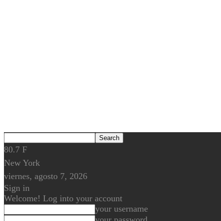
80.7
F
New York
viernes, agosto 7, 2026
Sign in
Welcome! Log into your account
your username
your password