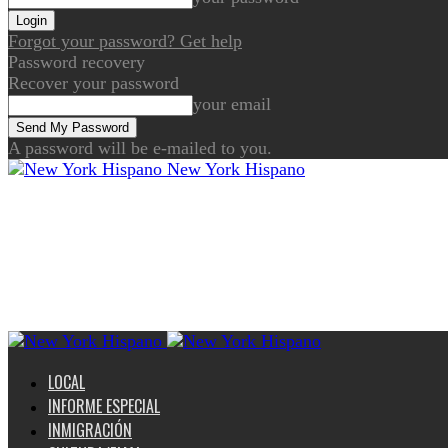
Forgot your password? Get help
Password recovery
Recover your password
your email
A password will be e-mailed to you.
New York Hispano
LOCAL
INFORME ESPECIAL
INMIGRACIÓN