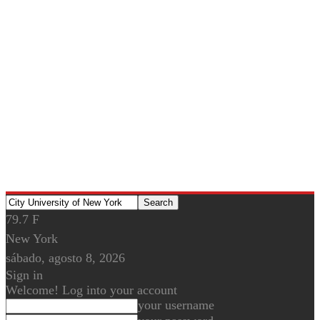
79.7
F
New York
sábado, agosto 8, 2026
Sign in
Welcome! Log into your account
your username