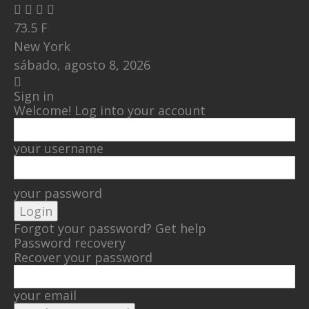
73.5
F
New York
sábado, agosto 8, 2026
Sign in
Welcome! Log into your account
your username
your password
Forgot your password? Get help
Password recovery
Recover your password
your email