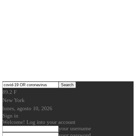
89.2
F
New York
lunes, agosto 10, 2026
Sign in
Welcome! Log into your account
your username
your password