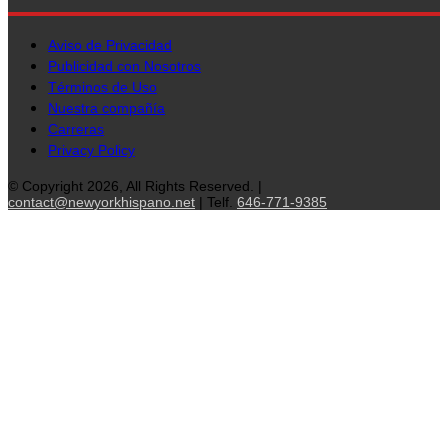
Aviso de Privacidad
Publicidad con Nosotros
Términos de Uso
Nuestra compañía
Carreras
Privacy Policy
© Copyright 2026, All Rights Reserved. |
contact@newyorkhispano.net
| Telf.
646-771-9385