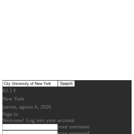
83.3
F
New York
jueves, agosto 6, 2026
Sign in
Welcome! Log into your account
your username
your password