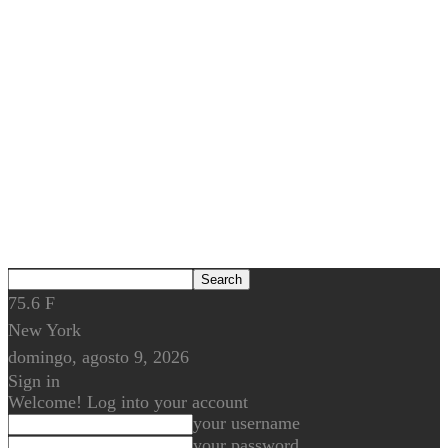
75.6
F
New York
domingo, agosto 9, 2026
Sign in
Welcome! Log into your account
your username
your password