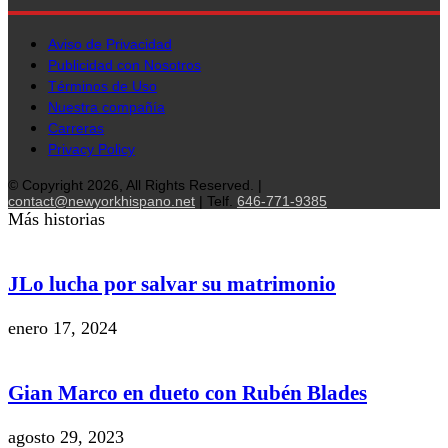
Aviso de Privacidad
Publicidad con Nosotros
Términos de Uso
Nuestra compañía
Carreras
Privacy Policy
© Copyright 2026, All Rights Reserved. |
contact@newyorkhispano.net
| Telf.
646-771-9385
Más historias
JLo lucha por salvar su matrimonio
enero 17, 2024
Gian Marco en dueto con Rubén Blades
agosto 29, 2023