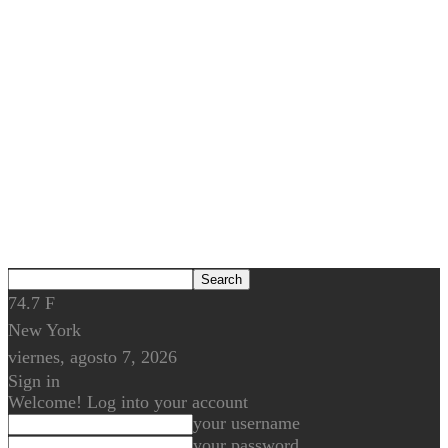
74.7
F
New York
viernes, agosto 7, 2026
Sign in
Welcome! Log into your account
your username
your password