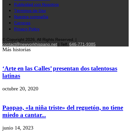
Publicidad con Nosotros
Términos de Uso
Nuestra compañía
Carreras
Privacy Policy
© Copyright 2026, All Rights Reserved. |
contact@newyorkhispano.net
| Telf.
646-771-9385
Más historias
‘Arte en las Calles’ presentan dos talentosas
latinas
octubre 20, 2020
Paopao, «la niña triste» del reguetón, no tiene
miedo a cantar...
junio 14, 2023