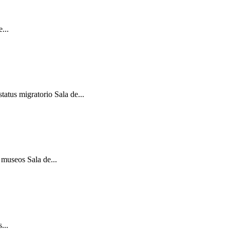
...
atus migratorio Sala de...
 museos Sala de...
...