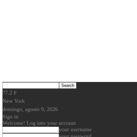
77.2
F
New York
domingo, agosto 9, 2026
Sign in
Welcome! Log into your account
your username
your password