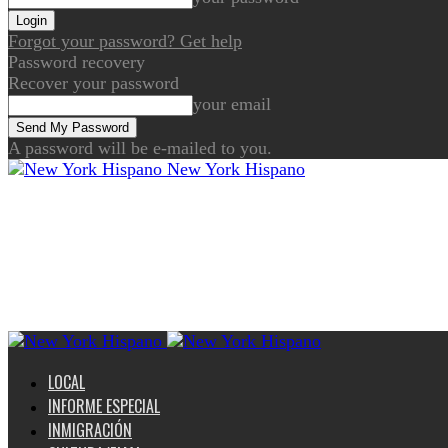
Forgot your password? Get help
Password recovery
Recover your password
your email
A password will be e-mailed to you.
New York Hispano
LOCAL
INFORME ESPECIAL
INMIGRACIÓN