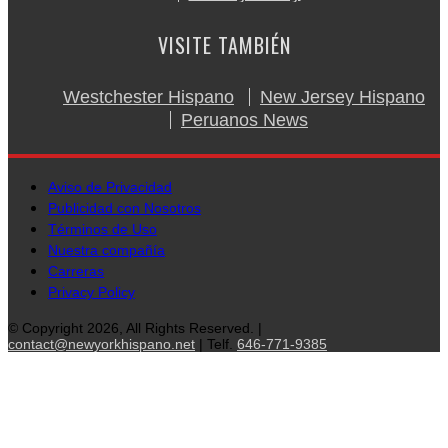
VISITE TAMBIÉN
Westchester Hispano
New Jersey Hispano
Peruanos News
Aviso de Privacidad
Publicidad con Nosotros
Términos de Uso
Nuestra compañía
Carreras
Privacy Policy
© Copyright 2026, All Rights Reserved. |
contact@newyorkhispano.net
| Telf.
646-771-9385