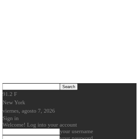
91.2
F
New York
viernes, agosto 7, 2026
Sign in
Welcome! Log into your account
your username
your password