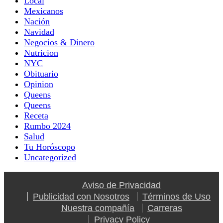
Local
Mexicanos
Nación
Navidad
Negocios & Dinero
Nutricion
NYC
Obituario
Opinion
Queens
Queens
Receta
Rumbo 2024
Salud
Tu Horóscopo
Uncategorized
Aviso de Privacidad
Publicidad con Nosotros
Términos de Uso
Nuestra compañía
Carreras
Privacy Policy