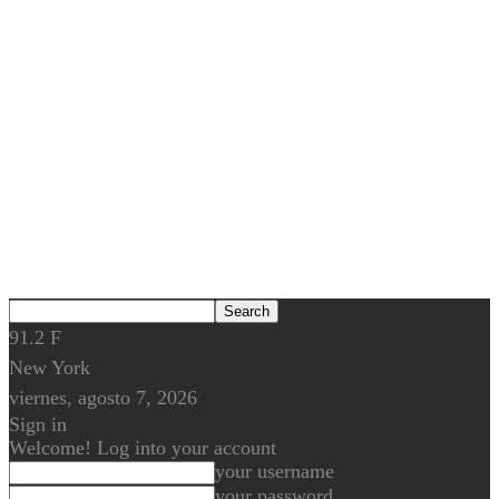
91.2
F
New York
viernes, agosto 7, 2026
Sign in
Welcome! Log into your account
your username
your password