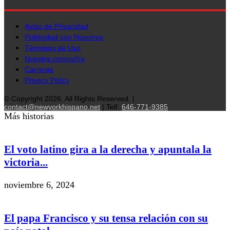
Aviso de Privacidad
Publicidad con Nosotros
Términos de Uso
Nuestra compañía
Carreras
Privacy Policy
© Copyright 2026, All Rights Reserved. |
contact@newyorkhispano.net
| Telf.
646-771-9385
Más historias
El voto latino gira a la derecha y apuntala la
victoria...
noviembre 6, 2024
El papa Francisco y su tensa relación con su