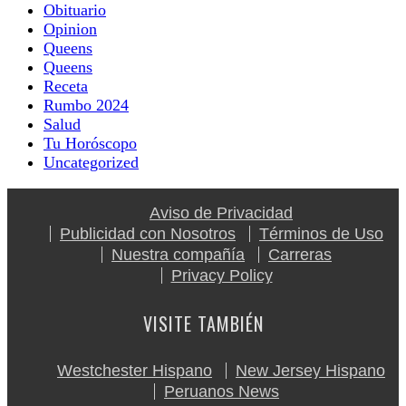
Obituario
Opinion
Queens
Queens
Receta
Rumbo 2024
Salud
Tu Horóscopo
Uncategorized
Aviso de Privacidad
Publicidad con Nosotros
Términos de Uso
Nuestra compañía
Carreras
Privacy Policy
VISITE TAMBIÉN
Westchester Hispano
New Jersey Hispano
Peruanos News