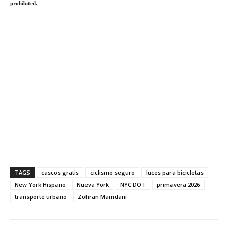
prohibited.
TAGS
cascos gratis
ciclismo seguro
luces para bicicletas
New York Hispano
Nueva York
NYC DOT
primavera 2026
transporte urbano
Zohran Mamdani