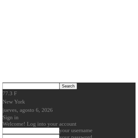
77.3
F
New York
jueves, agosto 6, 2026
Sign in
Welcome! Log into your account
your username
your password