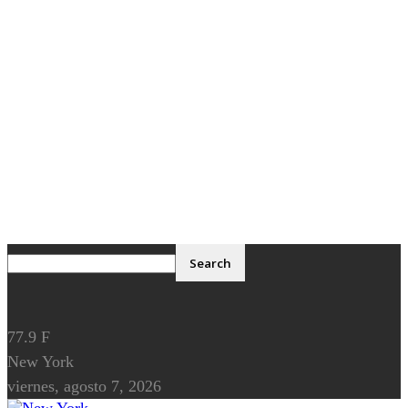
77.9
F
New York
viernes, agosto 7, 2026