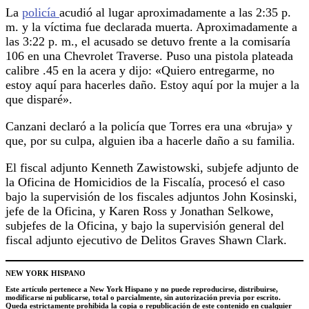
La
policía
acudió al lugar aproximadamente a las 2:35 p.
m. y la víctima fue declarada muerta. Aproximadamente a
las 3:22 p. m., el acusado se detuvo frente a la comisaría
106 en una Chevrolet Traverse. Puso una pistola plateada
calibre .45 en la acera y dijo: «Quiero entregarme, no
estoy aquí para hacerles daño. Estoy aquí por la mujer a la
que disparé».
Canzani declaró a la policía que Torres era una «bruja» y
que, por su culpa, alguien iba a hacerle daño a su familia.
El fiscal adjunto Kenneth Zawistowski, subjefe adjunto de
la Oficina de Homicidios de la Fiscalía, procesó el caso
bajo la supervisión de los fiscales adjuntos John Kosinski,
jefe de la Oficina, y Karen Ross y Jonathan Selkowe,
subjefes de la Oficina, y bajo la supervisión general del
fiscal adjunto ejecutivo de Delitos Graves Shawn Clark.
NEW YORK HISPANO
Este artículo pertenece a New York Hispano y no puede reproducirse, distribuirse,
modificarse ni publicarse, total o parcialmente, sin autorización previa por escrito.
Queda estrictamente prohibida la copia o republicación de este contenido en cualquier