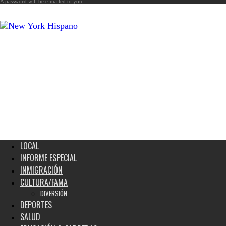
A password will be e-mailed to you.
New
York
Hispano
LOCAL
INFORME ESPECIAL
INMIGRACIÓN
CULTURA/FAMA
DIVERSIÓN
DEPORTES
SALUD