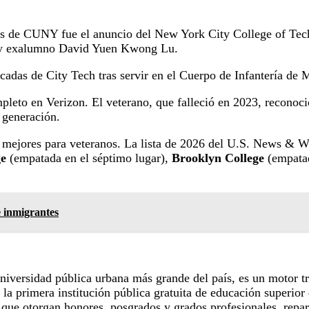
dos de CUNY fue el anuncio del New York City College of Tec
 y exalumno David Yuen Kwong Lu.
adas de City Tech tras servir en el Cuerpo de Infantería de
pleto en Verizon. El veterano, que falleció en 2023, recon
ra generación.
mejores para veteranos. La lista de 2026 del U.S. News & Wo
ge
(empatada en el séptimo lugar),
Brooklyn College
(empata
e inmigrantes
iversidad pública urbana más grande del país, es un motor t
a primera institución pública gratuita de educación superior
s que otorgan honores, posgrados y grados profesionales, repa