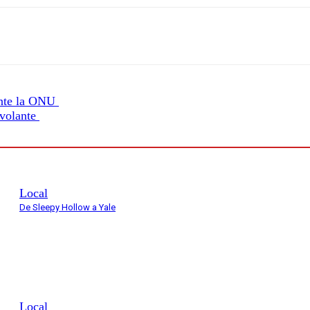
ante la ONU
 volante
Local
De Sleepy Hollow a Yale
Local