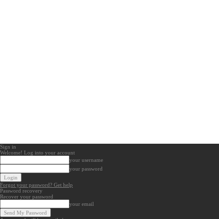
Sign in
Welcome! Log into your account
your username
your password
Forgot your password? Get help
Password recovery
Recover your password
your email