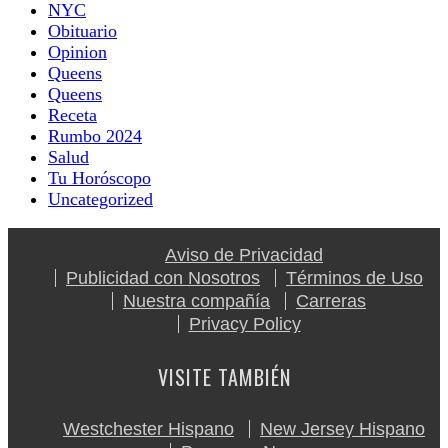
NYC
Obituario
Opinion
Queens
Queens
Receta
Rumbo 2024
Salud
Tu Horóscopo
Uncategorized
Aviso de Privacidad
Publicidad con Nosotros
Términos de Uso
Nuestra compañía
Carreras
Privacy Policy
VISITE TAMBIÉN
Westchester Hispano
New Jersey Hispano