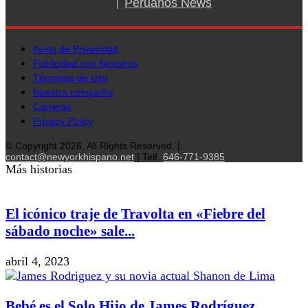
Peruanos News
Aviso de Privacidad
Publicidad con Nosotros
Términos de Uso
Nuestra compañía
Carreras
Privacy Policy
© Copyright 2026, All Rights Reserved. |
contact@newyorkhispano.net
| Telf.
646-771-9385
Más historias
El icónico traje de Travolta en «Fiebre del
sábado noche» sale...
abril 4, 2023
Bebé es el Solo Hijo de James Rodríguez