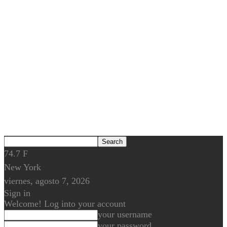
74.7
F
New York
viernes, agosto 7, 2026
Sign in
Welcome! Log into your account
your username
your password