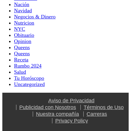
Nación
Navidad
Negocios & Dinero
Nutricion
NYC
Obituario
Opinion
Queens
Queens
Receta
Rumbo 2024
Salud
Tu Horóscopo
Uncategorized
Aviso de Privacidad
Publicidad con Nosotros
Términos de Uso
Nuestra compañía
Carreras
Privacy Policy