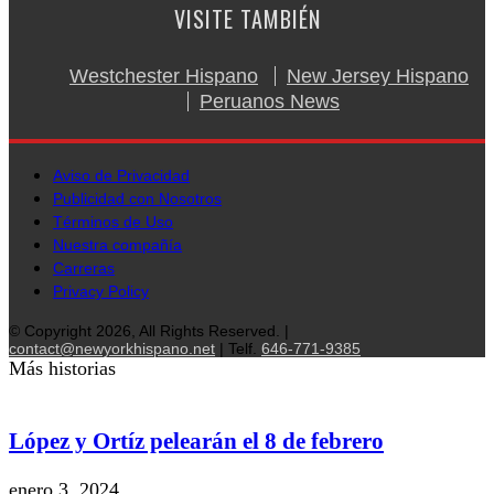
VISITE TAMBIÉN
Westchester Hispano
New Jersey Hispano
Peruanos News
Aviso de Privacidad
Publicidad con Nosotros
Términos de Uso
Nuestra compañía
Carreras
Privacy Policy
© Copyright 2026, All Rights Reserved. |
contact@newyorkhispano.net
| Telf.
646-771-9385
Más historias
López y Ortíz pelearán el 8 de febrero
enero 3, 2024