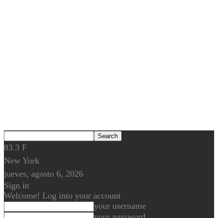
83.3
F
New York
jueves, agosto 6, 2026
Sign in
Welcome! Log into your account
your username
your password