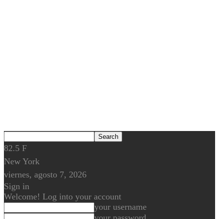
82.5
F
New York
viernes, agosto 7, 2026
Sign in
Welcome! Log into your account
your username
your password