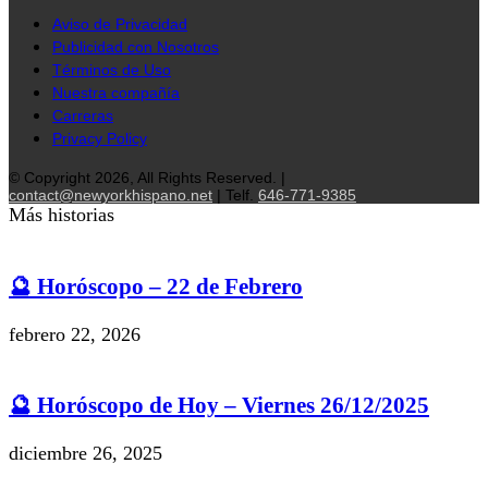
Aviso de Privacidad
Publicidad con Nosotros
Términos de Uso
Nuestra compañía
Carreras
Privacy Policy
© Copyright 2026, All Rights Reserved. |
contact@newyorkhispano.net
| Telf.
646-771-9385
Más historias
🔮 Horóscopo – 22 de Febrero
febrero 22, 2026
🔮 Horóscopo de Hoy – Viernes 26/12/2025
diciembre 26, 2025