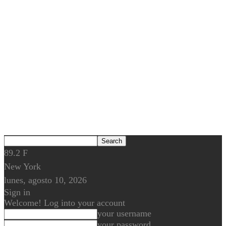
89.2
F
New York
lunes, agosto 10, 2026
Sign in
Welcome! Log into your account
your username
your password