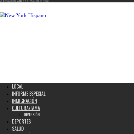
A password will be e-mailed to you.
New
York
Hispano
LOCAL
INFORME ESPECIAL
INMIGRACIÓN
CULTURA/FAMA
DIVERSIÓN
DEPORTES
SALUD