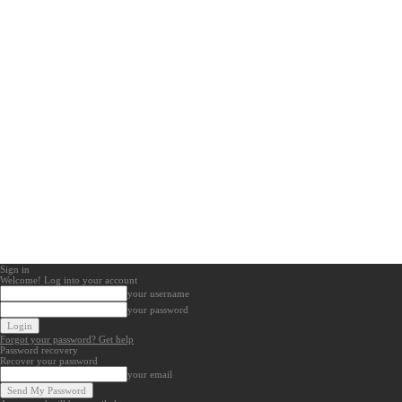
Sign in
Welcome! Log into your account
your username
your password
Forgot your password? Get help
Password recovery
Recover your password
your email