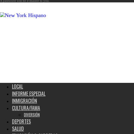
A password will be e-mailed to you.
New
York
Hispano
LOCAL
INFORME ESPECIAL
INMIGRACIÓN
CULTURA/FAMA
DIVERSIÓN
DEPORTES
SALUD