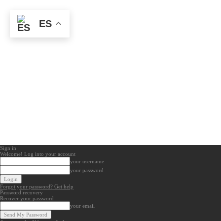
ES
Sign in
Welcome! Log into your account
your username
your password
Forgot your password? Get help
Password recovery
Recover your password
your email