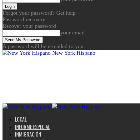
Forgot your password? Get help
Password recovery
Recover your password
your email
A password will be e-mailed to you.
New York Hispano
LOCAL
INFORME ESPECIAL
INMIGRACIÓN