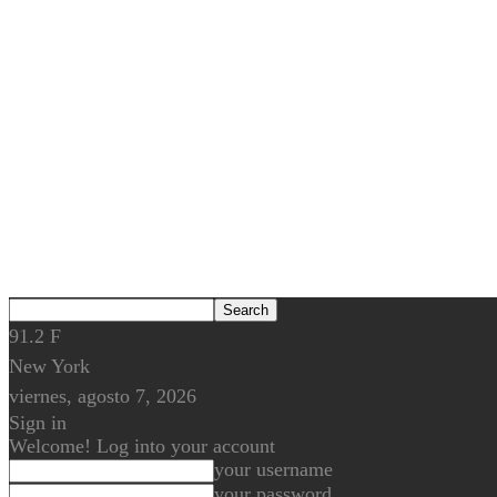
91.2
F
New York
viernes, agosto 7, 2026
Sign in
Welcome! Log into your account
your username
your password