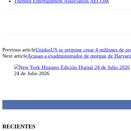
Themed Entertainment Association AECOM
Previous article
UnidosUS se propone crear 4 millones de pro
Next article
Acusan a exadministrador de morgue de Harvard 
24 de Julio 2026
MANTENTE CONECTADO
1,382
Fans
RECIENTES