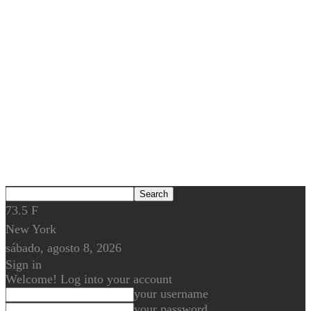
73.5
F
New York
sábado, agosto 8, 2026
Sign in
Welcome! Log into your account
your username
your password