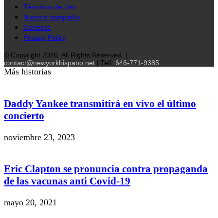
Términos de Uso
Nuestra compañía
Carreras
Privacy Policy
© Copyright 2026, All Rights Reserved. |
contact@newyorkhispano.net
| Telf.
646-771-9385
Más historias
Daddy Yankee transmitirá en vivo el último
concierto
noviembre 23, 2023
Eric Clapton se pronuncia contra propaganda
de las vacunas anti Covid-19
mayo 20, 2021