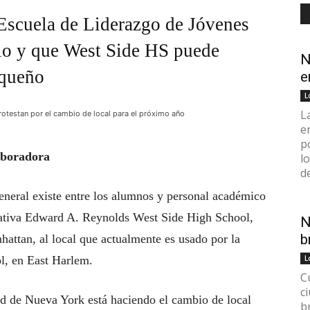
 Escuela de Liderazgo de Jóvenes
io y que West Side HS puede
N
equeño
e
L
L
rotestan por el cambio de local para el próximo año
e
p
aboradora
l
d
neral existe entre los alumnos y personal académico
rnativa Edward A. Reynolds West Side High School,
N
b
hattan, al local que actualmente es usado por la
, en East Harlem.
L
C
c
d de Nueva York está haciendo el cambio de local
b