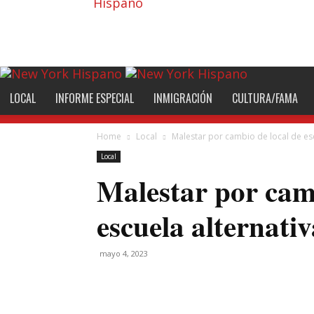
Hispano
LOCAL
INFORME ESPECIAL
INMIGRACIÓN
CULTURA/FAMA
Home
Local
Malestar por cambio de local de esc
Local
Malestar por camb
escuela alternativ
mayo 4, 2023