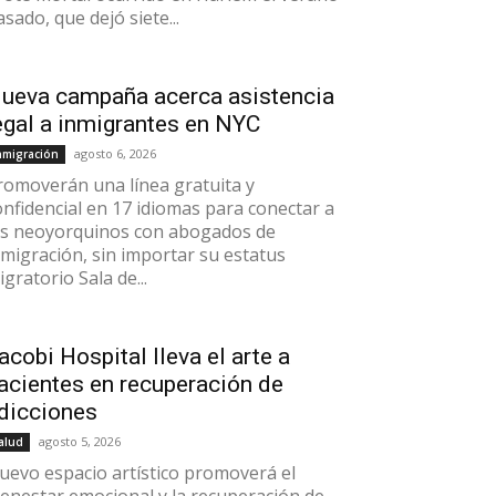
asado, que dejó siete...
ueva campaña acerca asistencia
egal a inmigrantes en NYC
agosto 6, 2026
nmigración
romoverán una línea gratuita y
onfidencial en 17 idiomas para conectar a
os neoyorquinos con abogados de
nmigración, sin importar su estatus
gratorio Sala de...
acobi Hospital lleva el arte a
acientes en recuperación de
dicciones
agosto 5, 2026
alud
uevo espacio artístico promoverá el