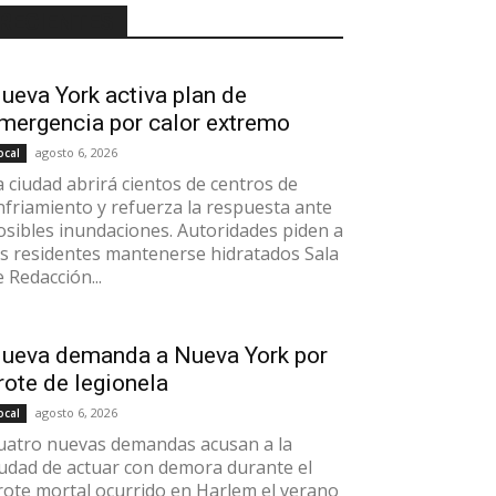
RECIENTES
ueva York activa plan de
mergencia por calor extremo
agosto 6, 2026
ocal
a ciudad abrirá cientos de centros de
nfriamiento y refuerza la respuesta ante
osibles inundaciones. Autoridades piden a
os residentes mantenerse hidratados Sala
e Redacción...
ueva demanda a Nueva York por
rote de legionela
agosto 6, 2026
ocal
uatro nuevas demandas acusan a la
iudad de actuar con demora durante el
rote mortal ocurrido en Harlem el verano