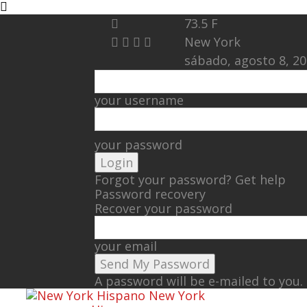
73.5
F
New York
sábado, agosto 8, 2
your username
your password
Forgot your password? Get help
Password recovery
Recover your password
your email
A password will be e-mailed to you.
New York