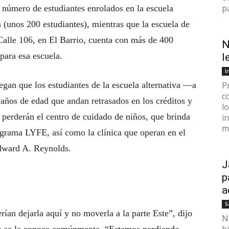
p
l número de estudiantes enrolados en la escuela
n (unos 200 estudiantes), mientras que la escuela de
Calle 106, en El Barrio, cuenta con más de 400
N
 para esa escuela.
l
I
egan que los estudiantes de la escuela alternativa —a
P
c
1 años de edad que andan retrasados en los créditos y
l
 perderán el centro de cuidado de niños, que brinda
i
mi
rograma LYFE, así como la clínica que operan en el
Edward A. Reynolds.
J
p
a
S
ían dejarla aquí y no moverla a la parte Este”, dijo
N