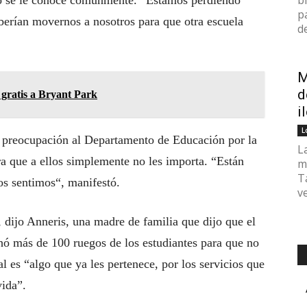
b
o se le conoce comúnmente. “Estamos perdiendo
p
erían movernos a nosotros para que otra escuela
de
M
d
 gratis a Bryant Park
i
L
u preocupación al Departamento de Educación por la
L
ra que a ellos simplemente no les importa. “Están
m
T
os sentimos“, manifestó.
v
 dijo Anneris, una madre de familia que dijo que el
ó más de 100 ruegos de los estudiantes para que no
l es “algo que ya les pertenece, por los servicios que
vida”.