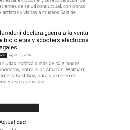
ienestar emocional y la recuperación de
acientes de salud conductual, con obras
 artistas y visitas a museos Sala de...
amdani declara guerra a la venta
e bicicletas y scooters eléctricos
legales
agosto 5, 2026
ocal
a ciudad notificó a más de 40 grandes
inoristas, entre ellos Amazon, Walmart,
arget y Best Buy, para que dejen de
ender estos vehículos...
CATEGORÍAS
Actualidad