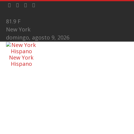
81.9
F
New York
domingo, agosto 9, 2026
New York
Hispano