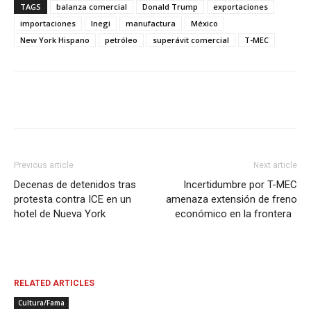
TAGS
balanza comercial
Donald Trump
exportaciones
importaciones
Inegi
manufactura
México
New York Hispano
petróleo
superávit comercial
T-MEC
Previous article
Next article
Decenas de detenidos tras
Incertidumbre por T-MEC
protesta contra ICE en un
amenaza extensión de freno
hotel de Nueva York
económico en la frontera
RELATED ARTICLES
Cultura/Fama