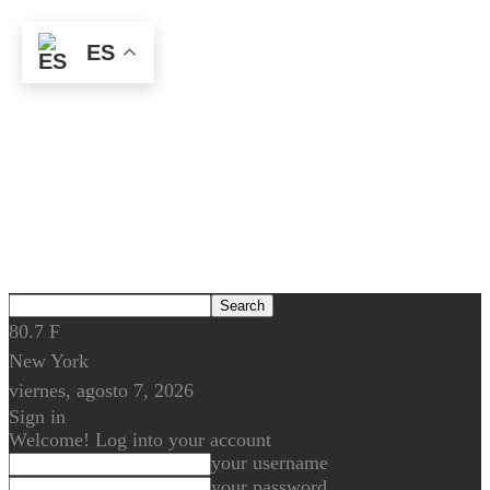
ES
80.7
F
New York
viernes, agosto 7, 2026
Sign in
Welcome! Log into your account
your username
your password