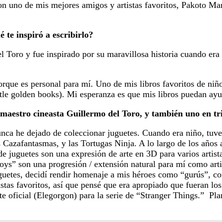
n uno de mis mejores amigos y artistas favoritos, Pakoto Marti
é te inspiró a escribirlo?
 Toro y fue inspirado por su maravillosa historia cuando era
porque es personal para mí. Uno de mis libros favoritos de ni
tle golden books). Mi esperanza es que mis libros puedan ayud
 maestro cineasta Guillermo del Toro, y también uno en t
a he dejado de coleccionar juguetes. Cuando era niño, tuve l
 Cazafantasmas, y las Tortugas Ninja. A lo largo de los años 
 juguetes son una expresión de arte en 3D para varios artist
r toys” son una progresión / extensión natural para mí como art
uetes, decidí rendir homenaje a mis héroes como “gurús”, con
tas favoritos, así que pensé que era apropiado que fueran lo
e oficial (Elegorgon) para la serie de “Stranger Things.” P