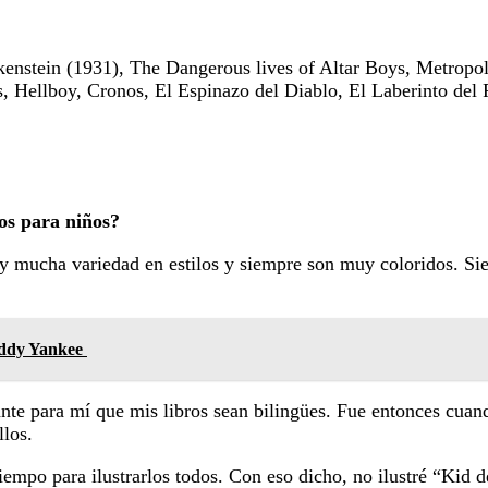
kenstein (1931), The Dangerous lives of Altar Boys, Metropol
 Hellboy, Cronos, El Espinazo del Diablo, El Laberinto del F
ros para niños?
ay mucha variedad en estilos y siempre son muy coloridos. Sie
addy Yankee
e para mí que mis libros sean bilingües. Fue entonces cuando v
llos.
tiempo para ilustrarlos todos. Con eso dicho, no ilustré “Kid