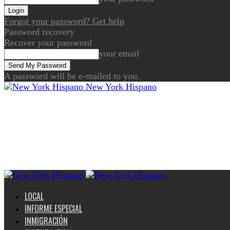
Forgot your password? Get help
Password recovery
Recover your password
your email
A password will be e-mailed to you.
New York Hispano
LOCAL
INFORME ESPECIAL
INMIGRACIÓN