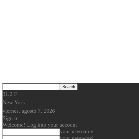
91.2
F
New York
viernes, agosto 7, 2026
Sign in
Welcome! Log into your account
your username
your password