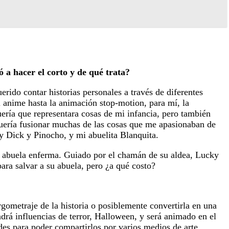
ó a hacer el corto y de qué trata?
ido contar historias personales a través de diferentes
 anime hasta la animación stop-motion, para mí, la
ería que representara cosas de mi infancia, pero también
uería fusionar muchas de las cosas que me apasionaban de
by Dick y Pinocho, y mi abuelita Blanquita.
u abuela enferma. Guiado por el chamán de su aldea, Lucky
ara salvar a su abuela, pero ¿a qué costo?
gometraje de la historia o posiblemente convertirla en una
drá influencias de terror, Halloween, y será animado en el
des para poder compartirlos por varios medios de arte.