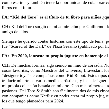
como escritor y también tener la oportunidad de colaborar co
libros en el futuro.
FA: “Kid del Toro” es el título de tu libro para niños ¿qu
CH:
Kid del Toro surgió de mi admiración por Guillermo del
amigo de ellos.
Siempre he querido contar historias con este tipo de tema, 
fue “Scared of the Dark” de Plaza Sésamo (publicado por lit
FA:
En 2020, lanzaste tu propio juguete en homenaje al
CH:
De muchas formas, sigo siendo un niño de corazón. Nunc
cosas favoritas, como Maestros del Universo, Bravestarr, los
“designer toys” de compañías como Kid Robot. Estos tipos de
traducir mi arte en varios medios artísticos, y los “designe
mi propia colección basada en mi arte. Con mis primeros jug
pasiones. Del Toro & Smith son fácilmente dos de mis cineas
con compañías como Netflix en poder crear mi propio juguet
los que tengo planeados para 2024.