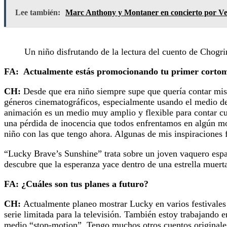
Lee también:
Marc Anthony y Montaner en concierto por V
Un niño disfrutando de la lectura del cuento de Chog
FA: Actualmente estás promocionando tu primer cortom
CH:
Desde que era niño siempre supe que quería contar mis p
géneros cinematográficos, especialmente usando el medio de
animación es un medio muy amplio y flexible para contar cua
una pérdida de inocencia que todos enfrentamos en algún m
niño con las que tengo ahora. Algunas de mis inspiraciones 
“Lucky Brave’s Sunshine” trata sobre un joven vaquero esp
descubre que la esperanza yace dentro de una estrella muert
FA: ¿Cuáles son tus planes a futuro?
CH:
Actualmente planeo mostrar Lucky en varios festivales 
serie limitada para la televisión. También estoy trabajando 
medio “stop-motion”. Tengo muchos otros cuentos originales