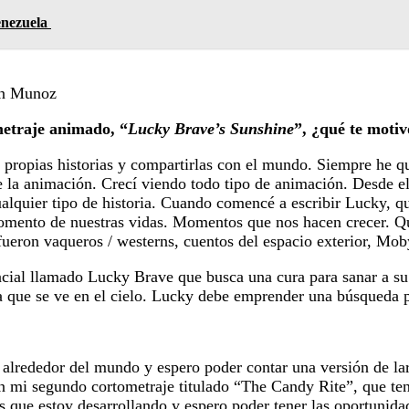
enezuela
rin Munoz
etraje animado, “
Lucky Brave’s Sunshine
”, ¿qué te motiv
ropias historias y compartirlas con el mundo. Siempre he quer
 la animación. Crecí viendo todo tipo de animación. Desde el
lquier tipo de historia. Cuando comencé a escribir Lucky, qu
omento de nuestras vidas. Momentos que nos hacen crecer. Q
fueron vaqueros / westerns, cuentos del espacio exterior, Mo
acial llamado Lucky Brave que busca una cura para sanar a s
a que se ve en el cielo. Lucky debe emprender una búsqueda p
alrededor del mundo y espero poder contar una versión de lar
en mi segundo cortometraje titulado “The Candy Rite”, que ten
 que estoy desarrollando y espero poder tener las oportunida