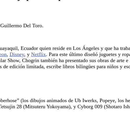
 Guillermo Del Toro.
 Guayaquil, Ecuador quien reside en Los Ángeles y que ha trab
eon
,
Disney
, y
Netflix
. Para este último diseñó juguetes y ro
ar Show, Chogrin también ha presentado sus obras de arte e i
 de edición limitada, escribe libros bilingües para niños y es
bberhose” (los dibujos animados de Ub Iwerks, Popeye, los h
tsujin 28 (Mitsuteru Yokoyama), y Cyborg 009 (Shotaro Ish