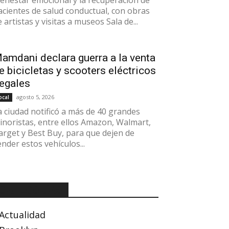
ienestar emocional y la recuperación de
acientes de salud conductual, con obras
 artistas y visitas a museos Sala de...
amdani declara guerra a la venta
e bicicletas y scooters eléctricos
legales
agosto 5, 2026
ocal
a ciudad notificó a más de 40 grandes
inoristas, entre ellos Amazon, Walmart,
arget y Best Buy, para que dejen de
ender estos vehículos...
CATEGORÍAS
Actualidad