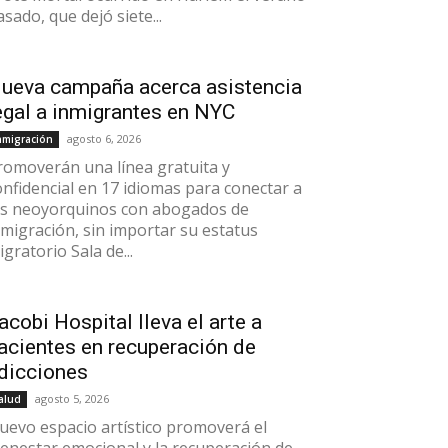
asado, que dejó siete...
ueva campaña acerca asistencia
egal a inmigrantes en NYC
agosto 6, 2026
nmigración
romoverán una línea gratuita y
onfidencial en 17 idiomas para conectar a
os neoyorquinos con abogados de
nmigración, sin importar su estatus
gratorio Sala de...
acobi Hospital lleva el arte a
acientes en recuperación de
dicciones
agosto 5, 2026
alud
uevo espacio artístico promoverá el