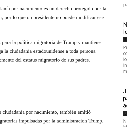
p
anía por nacimiento es un derecho protegido por la
, por lo que un presidente no puede modificar ese
N
l
I
s para la política migratoria de Trump y mantiene
P
ga la ciudadanía estadounidense a toda persona
c
l
temente del estatus migratorio de sus padres.
i
mi
J
p
a
 ciudadanía por nacimiento, también emitió
S
gratorias impulsadas por la administración Trump.
N