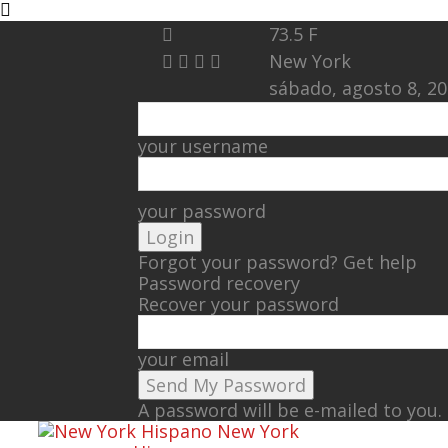
73.5
F
New York
sábado, agosto 8, 2
your username
your password
Forgot your password? Get help
Password recovery
Recover your password
your email
A password will be e-mailed to you.
New York