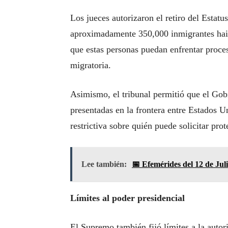
Los jueces autorizaron el retiro del Estat
aproximadamente 350,000 inmigrantes haiti
que estas personas puedan enfrentar proces
migratoria.
Asimismo, el tribunal permitió que el Gob
presentadas en la frontera entre Estados 
restrictiva sobre quién puede solicitar prot
Lee también:
📅 Efemérides del 12 de Jul
Límites al poder presidencial
El Supremo también fijó límites a la autor