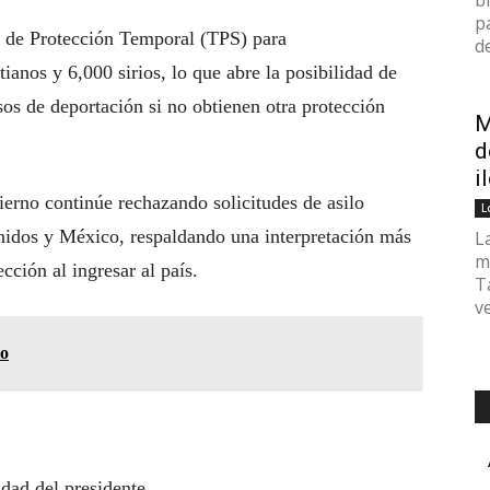
b
p
us de Protección Temporal (TPS) para
de
anos y 6,000 sirios, lo que abre la posibilidad de
os de deportación si no obtienen otra protección
M
d
i
ierno continúe rechazando solicitudes de asilo
L
Unidos y México, respaldando una interpretación más
L
m
ección al ingresar al país.
T
v
io
idad del presidente.