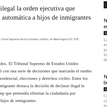
ilegal la orden ejecutiva que
 automática a hijos de inmigrantes
N
e
L
L
a Corte Suprema de los Estados Unidos, en Washington DC. EFE
e
p
l
d
idos. El Tribunal Supremo de Estados Unidos
6 con una serie de decisiones que marcarán el rumbo
N
sidencial, elecciones y derechos civiles. Entre los
b
igrante destaca la decisión de declarar ilegal la
L
mp que pretendía eliminar la ciudadanía por
C
 hijos de inmigrantes.
c
b