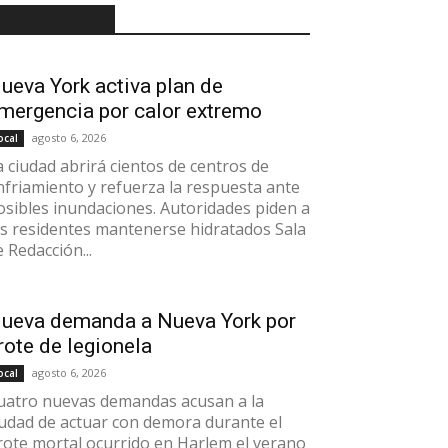
RECIENTES
ueva York activa plan de
mergencia por calor extremo
agosto 6, 2026
ocal
a ciudad abrirá cientos de centros de
nfriamiento y refuerza la respuesta ante
osibles inundaciones. Autoridades piden a
os residentes mantenerse hidratados Sala
e Redacción...
ueva demanda a Nueva York por
rote de legionela
agosto 6, 2026
ocal
uatro nuevas demandas acusan a la
iudad de actuar con demora durante el
rote mortal ocurrido en Harlem el verano