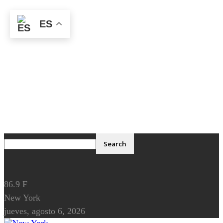
ES
86.9
F
New York
jueves, agosto 6, 2026