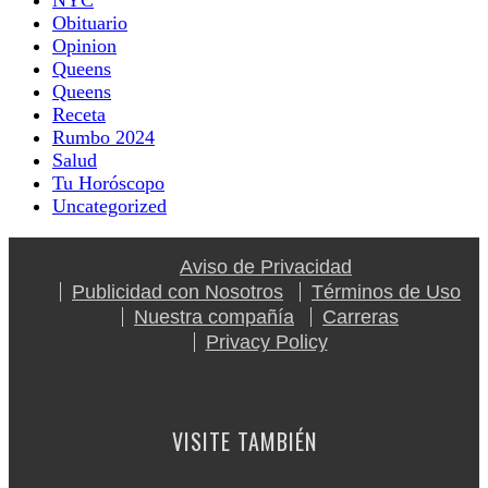
NYC
Obituario
Opinion
Queens
Queens
Receta
Rumbo 2024
Salud
Tu Horóscopo
Uncategorized
Aviso de Privacidad
Publicidad con Nosotros
Términos de Uso
Nuestra compañía
Carreras
Privacy Policy
VISITE TAMBIÉN