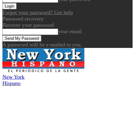
Forgot your password? Get help
Password recovery
Recover your password
your email
A password will be e-mailed to you.
New York
Hispano