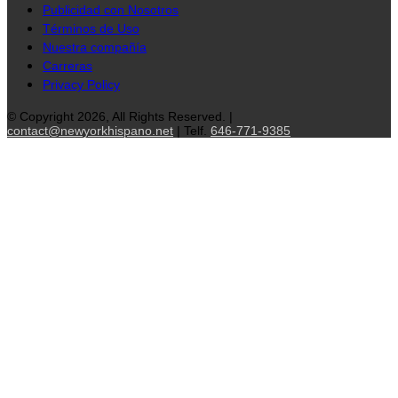
Publicidad con Nosotros
Términos de Uso
Nuestra compañía
Carreras
Privacy Policy
© Copyright 2026, All Rights Reserved. |
contact@newyorkhispano.net
| Telf.
646-771-9385