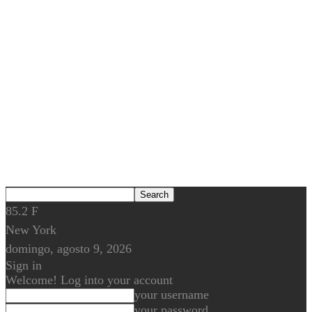
85.2
F
New York
domingo, agosto 9, 2026
Sign in
Welcome! Log into your account
your username
your password