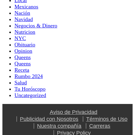
Local
Mexicanos
Nación
Navidad
Negocios & Dinero
Nutricion
NYC
Obituario
Opinion
Queens
Queens
Receta
Rumbo 2024
Salud
Tu Horóscopo
Uncategorized
Aviso de Privacidad
Publicidad con Nosotros
Términos de Uso
Nuestra compañía
Carreras
Privacy Policy