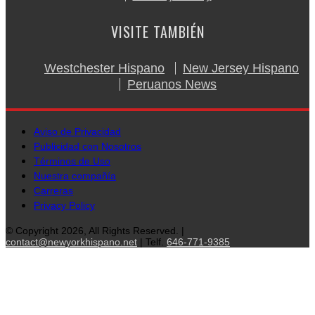
VISITE TAMBIÉN
Westchester Hispano
New Jersey Hispano
Peruanos News
Aviso de Privacidad
Publicidad con Nosotros
Términos de Uso
Nuestra compañía
Carreras
Privacy Policy
© Copyright 2026, All Rights Reserved. |
contact@newyorkhispano.net
| Telf.
646-771-9385