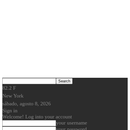
82.2
F
New York
sábado, agosto 8, 2026
Sign in
Welcome! Log into your account
your username
your password