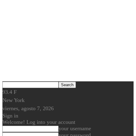
93.4
F
New York
viernes, agosto 7, 2026
Sign in
Welcome! Log into your account
your username
your password