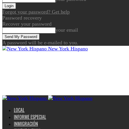
Forgot your password? Get help
Password recovery
Recover your password
your email
A password will be e-mailed to you.
New York Hispano
LOCAL
INFORME ESPECIAL
INMIGRACIÓN