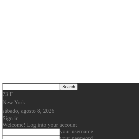
73
F
New York
sábado, agosto 8, 2026
Sign in
Welcome! Log into your account
your username
your password