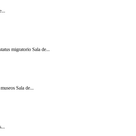
...
atus migratorio Sala de...
 museos Sala de...
...