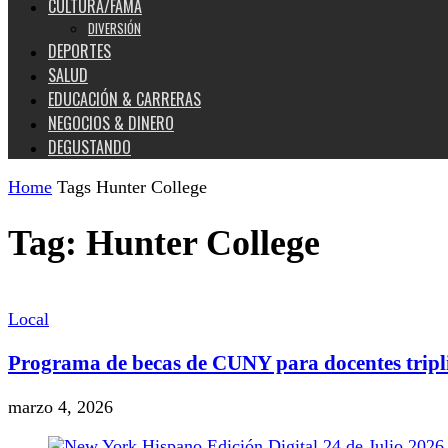
CULTURA/FAMA
DIVERSIÓN
DEPORTES
SALUD
EDUCACIÓN & CARRERAS
NEGOCIOS & DINERO
DEGUSTANDO
Home
Tags
Hunter College
Tag: Hunter College
Local
Programa de becas de CUNY para docentes tripli
marzo 4, 2026