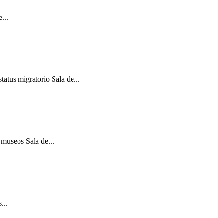
...
atus migratorio Sala de...
 museos Sala de...
...