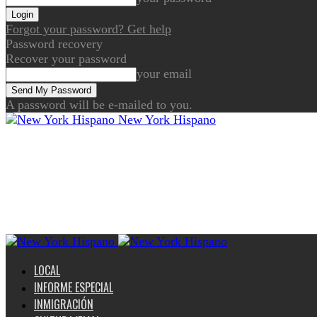
Forgot your password? Get help
Password recovery
Recover your password
your email
A password will be e-mailed to you.
New York Hispano
LOCAL
INFORME ESPECIAL
INMIGRACIÓN