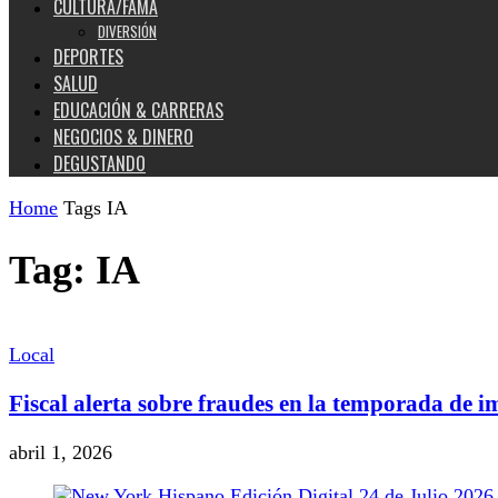
CULTURA/FAMA
DIVERSIÓN
DEPORTES
SALUD
EDUCACIÓN & CARRERAS
NEGOCIOS & DINERO
DEGUSTANDO
Home
Tags
IA
Tag: IA
Local
Fiscal alerta sobre fraudes en la temporada de i
abril 1, 2026