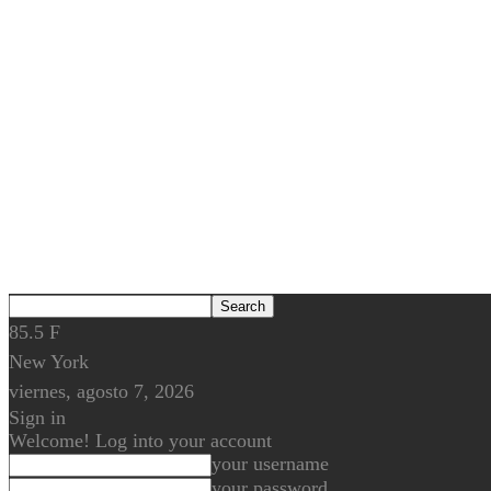
85.5
F
New York
viernes, agosto 7, 2026
Sign in
Welcome! Log into your account
your username
your password