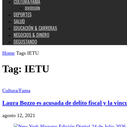
CULTURA/FAMA
DIVERSIÓN
DEPORTES
SALUD
EDUCACIÓN & CARRERAS
NEGOCIOS & DINERO
DEGUSTANDO
Home
Tags
IETU
Tag: IETU
Cultura/Fama
Laura Bozzo es acusada de delito fiscal y la vincu
agosto 12, 2021