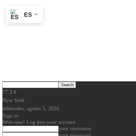
ES
77.3
F
New York
miércoles, agosto 5, 2026
Sign in
Welcome! Log into your account
your username
your password