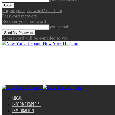
Forgot your password? Get help
Password recovery
Recover your password
your email
A password will be e-mailed to you.
New York Hispano
LOCAL
INFORME ESPECIAL
INMIGRACIÓN