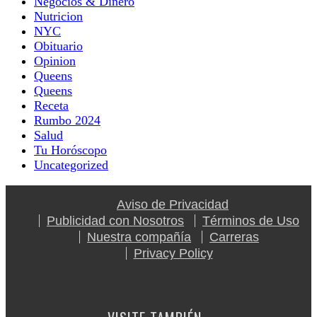
Negocios & Dinero
Nutricion
NYC
Obituario
Opinion
Queens
Queens
Receta
Rumbo 2024
Salud
Tu Horóscopo
Uncategorized
Aviso de Privacidad
Publicidad con Nosotros
Términos de Uso
Nuestra compañía
Carreras
Privacy Policy