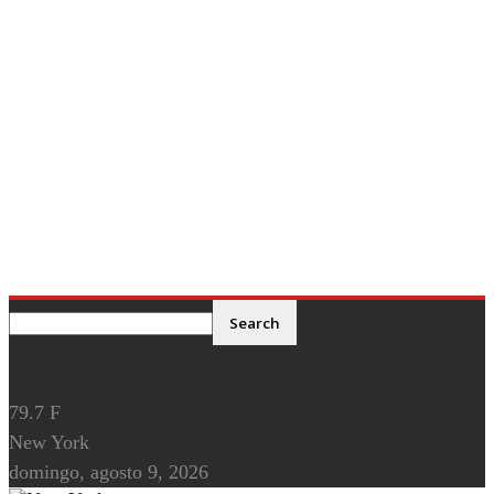
79.7
F
New York
domingo, agosto 9, 2026