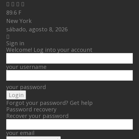
89.6
F
New York
sábado, agosto 8, 2026
Sign in
Welcome! Log into your account
your username
your password
Forgot your password? Get help
Password recovery
Recover your password
your email