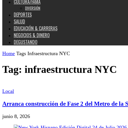
CULTURA/FAMA
DIVERSIÓN
DEPORTES
SALUD
EDUCACIÓN & CARRERAS
NEGOCIOS & DINERO
DEGUSTANDO
Home
Tags
Infraestructura NYC
Tag: infraestructura NYC
Local
Arranca construcción de Fase 2 del Metro de la 
junio 8, 2026