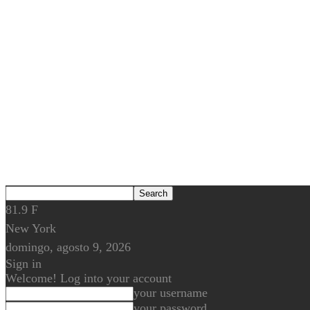
81.9
F
New York
domingo, agosto 9, 2026
Sign in
Welcome! Log into your account
your username
your password