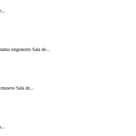
...
atus migratorio Sala de...
 museos Sala de...
...