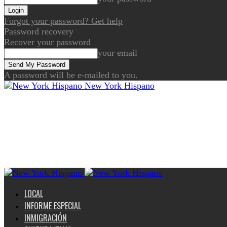
Forgot your password? Get help
Password recovery
Recover your password
your email
A password will be e-mailed to you.
New York Hispano
LOCAL
INFORME ESPECIAL
INMIGRACIÓN