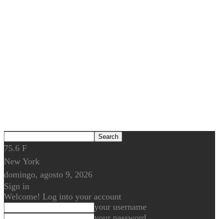
75.6
F
New York
domingo, agosto 9, 2026
Sign in
Welcome! Log into your account
your username
your password