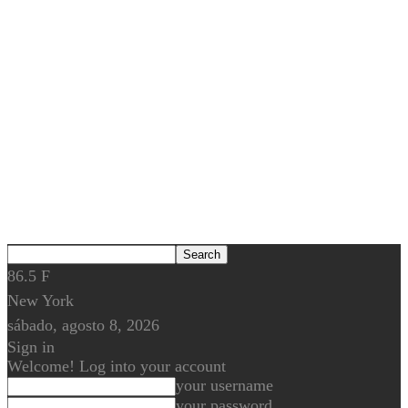
86.5
F
New York
sábado, agosto 8, 2026
Sign in
Welcome! Log into your account
your username
your password