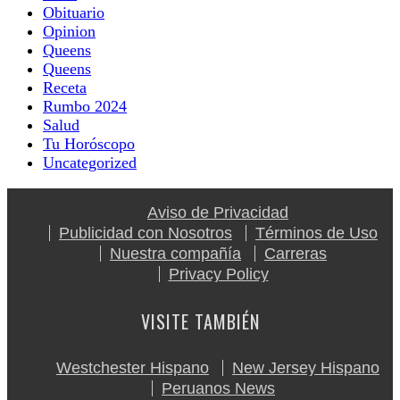
Obituario
Opinion
Queens
Queens
Receta
Rumbo 2024
Salud
Tu Horóscopo
Uncategorized
Aviso de Privacidad
Publicidad con Nosotros
Términos de Uso
Nuestra compañía
Carreras
Privacy Policy
VISITE TAMBIÉN
Westchester Hispano
New Jersey Hispano
Peruanos News