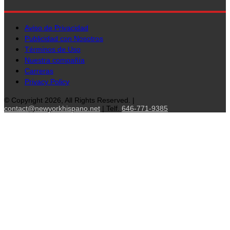
Aviso de Privacidad
Publicidad con Nosotros
Términos de Uso
Nuestra compañía
Carreras
Privacy Policy
© Copyright 2026, All Rights Reserved. |
contact@newyorkhispano.net
| Telf.
646-771-9385