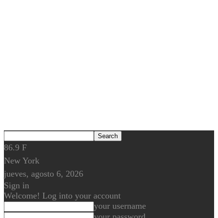
86.9
F
New York
jueves, agosto 6, 2026
Sign in
Welcome! Log into your account
your username
your password