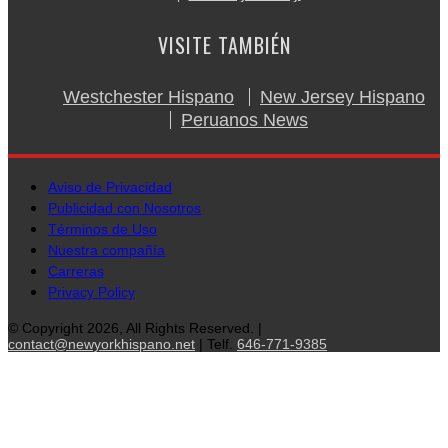
VISITE TAMBIÉN
Westchester Hispano
New Jersey Hispano
Peruanos News
Aviso de Privacidad
Publicidad con Nosotros
Términos de Uso
Nuestra compañía
Carreras
Privacy Policy
© Copyright 2026, All Rights Reserved. |
contact@newyorkhispano.net
| Telf.
646-771-9385