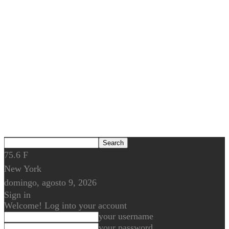
75.6
F
New York
domingo, agosto 9, 2026
Sign in
Welcome! Log into your account
your username
your password