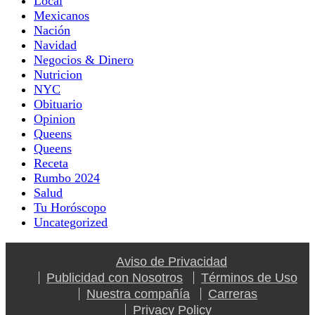
Local
Mexicanos
Nación
Navidad
Negocios & Dinero
Nutricion
NYC
Obituario
Opinion
Queens
Queens
Receta
Rumbo 2024
Salud
Tu Horóscopo
Uncategorized
Aviso de Privacidad
Publicidad con Nosotros
Términos de Uso
Nuestra compañía
Carreras
Privacy Policy