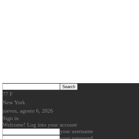
77
F
New York
jueves, agosto 6, 2026
Sign in
Welcome! Log into your account
your username
your password