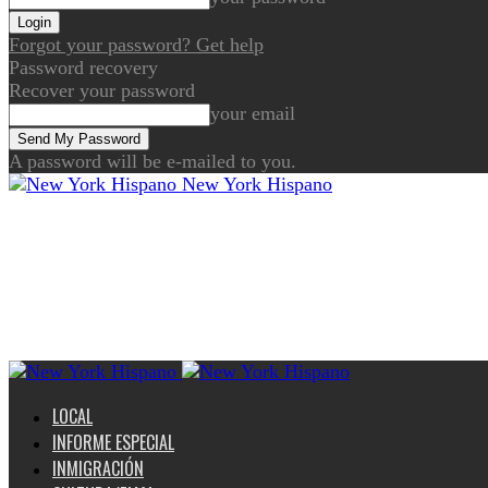
Forgot your password? Get help
Password recovery
Recover your password
your email
A password will be e-mailed to you.
New York Hispano
LOCAL
INFORME ESPECIAL
INMIGRACIÓN