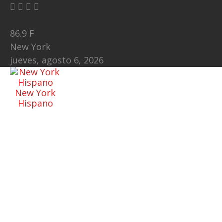
86.9
F
New York
jueves, agosto 6, 2026
New York
Hispano